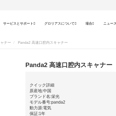
サービスとサポート
グロリアスについて
場合
ニュー
lスキャナー
Panda2 高速口腔内スキャナー
Panda2 高速口腔内スキャナー
クイック詳細
原産地:中国
ブランド名:栄光
モデル番号:panda2
動力源:電気
保証:1年