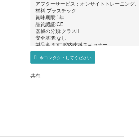
アフターサービス：オンサイトトレーニング
材料:プラスチック
賞味期限:1年
品質認証:CE
器械の分類:クラスII
安全基準:なし
製品名:3D口腔内歯科スキャナー
出力:STL、PLY、PTY
今コンタクトしてください
顎全体のスキャン時間:<5 分
インターフェース:USB3.0
出荷:DHL
共有:
用途:印象/咬合器/金型
電圧:AC24V
タイプ:歯科用機器
映像技術:3Dインモーション映像技術